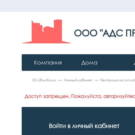
ООО "АДС П
Компания
Дома
УК «ЖилКом»
Личный кабинет
Квитанция на опла
Доступ запрещен. Пожалуйста, авторизуйтес
Войти в личный кабинет